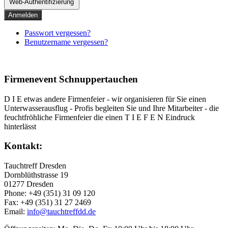
Web-Authentifizierung
Anmelden
Passwort vergessen?
Benutzername vergessen?
Firmenevent Schnuppertauchen
D I E etwas andere Firmenfeier - wir organisieren für Sie einen
Unterwasserausflug - Profis begleiten Sie und Ihre Mitarbeiter - die
feuchtfröhliche Firmenfeier die einen T I E F E N Eindruck
hinterlässt
Kontakt:
Tauchtreff Dresden
Dorn­blüth­strasse 19
01277 Dres­den
Phone: +49 (351) 31 09 120
Fax: +49 (351) 31 27 2469
Email:
info@tauchtreffdd.de