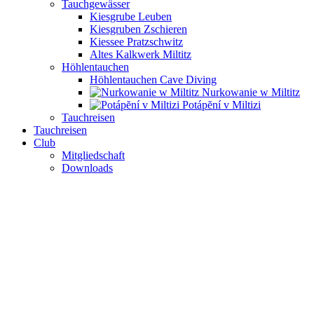
Tauchgewässer
Kiesgrube Leuben
Kiesgruben Zschieren
Kiessee Pratzschwitz
Altes Kalkwerk Miltitz
Höhlentauchen
Höhlentauchen Cave Diving
Nurkowanie w Miltitz
Potápĕní v Miltizi
Tauchreisen
Tauchreisen
Club
Mitgliedschaft
Downloads