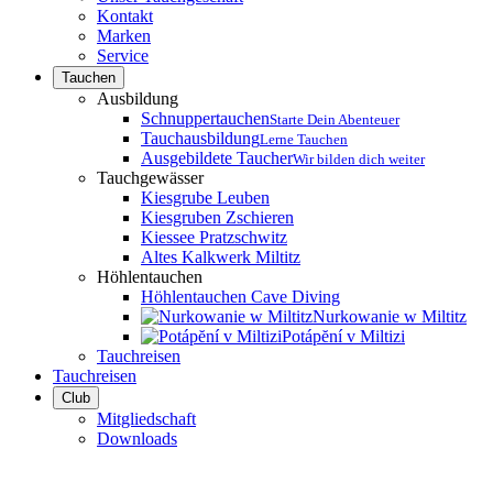
Kontakt
Marken
Service
Tauchen
Ausbildung
Schnuppertauchen
Starte Dein Abenteuer
Tauchausbildung
Lerne Tauchen
Ausgebildete Taucher
Wir bilden dich weiter
Tauchgewässer
Kiesgrube Leuben
Kiesgruben Zschieren
Kiessee Pratzschwitz
Altes Kalkwerk Miltitz
Höhlentauchen
Höhlentauchen Cave Diving
Nurkowanie w Miltitz
Potápĕní v Miltizi
Tauchreisen
Tauchreisen
Club
Mitgliedschaft
Downloads