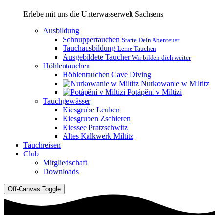
Erlebe mit uns die Unterwasserwelt Sachsens
Ausbildung
Schnuppertauchen
Starte Dein Abenteuer
Tauchausbildung
Lerne Tauchen
Ausgebildete Taucher
Wir bilden dich weiter
Höhlentauchen
Höhlentauchen Cave Diving
Nurkowanie w Miltitz
Potápĕní v Miltizi
Tauchgewässer
Kiesgrube Leuben
Kiesgruben Zschieren
Kiessee Pratzschwitz
Altes Kalkwerk Miltitz
Tauchreisen
Club
Mitgliedschaft
Downloads
Off-Canvas Toggle