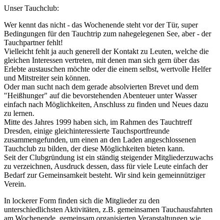
Unser Tauchclub:
Wer kennt das nicht - das Wochenende steht vor der Tür, super
Bedingungen für den Tauchtrip zum nahegelegenen See, aber - der
Tauchpartner fehlt!
Vielleicht fehlt ja auch generell der Kontakt zu Leuten, welche die
gleichen Interessen vertreten, mit denen man sich gern über das
Erlebte austauschen möchte oder die einem selbst, wertvolle Helfer
und Mitstreiter sein können.
Oder man sucht nach dem gerade absolvierten Brevet und dem
"Heißhunger" auf die bevorstehenden Abenteuer unter Wasser
einfach nach Möglichkeiten, Anschluss zu finden und Neues dazu
zu lernen.
Mitte des Jahres 1999 haben sich, im Rahmen des Tauchtreff
Dresden, einige gleichinteressierte Tauchsportfreunde
zusammengefunden, um einen an den Laden angeschlossenen
Tauchclub zu bilden, der diese Möglichkeiten bieten kann.
Seit der Clubgründung ist ein ständig steigender Mitgliederzuwachs
zu verzeichnen, Ausdruck dessen, dass für viele Leute einfach der
Bedarf zur Gemeinsamkeit besteht. Wir sind kein gemeinnütziger
Verein.
In lockerer Form finden sich die Mitglieder zu den
unterschiedlichsten Aktivitäten, z.B. gemeinsamen Tauchausfahrten
am Wochenende, gemeinsam organisierten Veranstaltungen wie