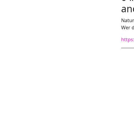
an
Natur 
Wer d
https