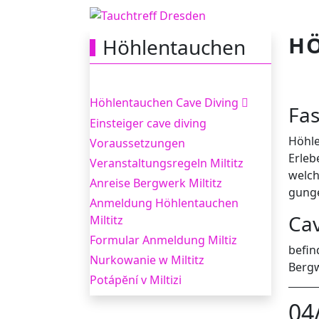
HÖ
Höhlentauchen
Höhlentauchen Cave Diving
Fas
Ein­steiger cave diving
Höh­l
Voraussetzungen
Erleb
Ver­anstal­tungsregeln Miltitz
welch
Anreise Berg­w­erk Miltitz
gun­g
Anmeldung Höhlentauchen
Cav
Miltitz
Formular Anmeldung Miltiz
befin
Nurkowanie w Miltitz
Bergw
Potápĕní v Miltizi
04