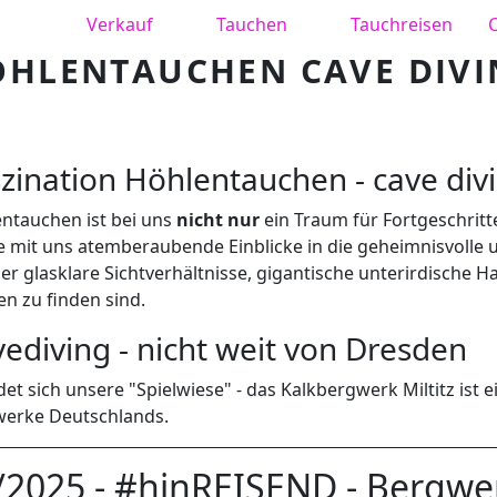
Verkauf
Tauchen
Tauchreisen
HLENTAUCHEN CAVE DIVI
z­i­na­tion Höhlentauchen - cave div
en­tauchen ist bei uns
nicht nur
ein Traum für Fort­geschrit­
e mit uns atem­ber­aubende Ein­blicke in die geheimnisvolle 
er glasklare Sichtver­hält­nisse, gigan­tis­che unterirdis­che
en zu finden sind.
ediving - nicht weit von Dresden
det sich unsere "Spielwiese" - das Kalkbergwerk Miltitz ist
erke Deutschlands.
/2025 - #hinREISEND - Bergwe