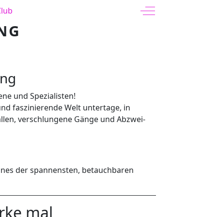
Off-Canvas Toggle
Club
NG
ing
tene und Spezialisten!
und faszinierende Welt untertage, in
 Hallen, ver­schlun­gene Gänge und Abzwei­
 eines der spannensten, betauchbaren
rke mal