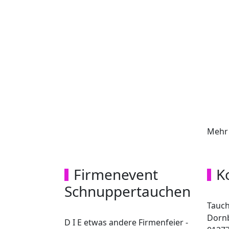
Mehr 
Firmenevent
K
Schnuppertauchen
Tauch
Dorn­
D I E etwas andere Firmenfeier -