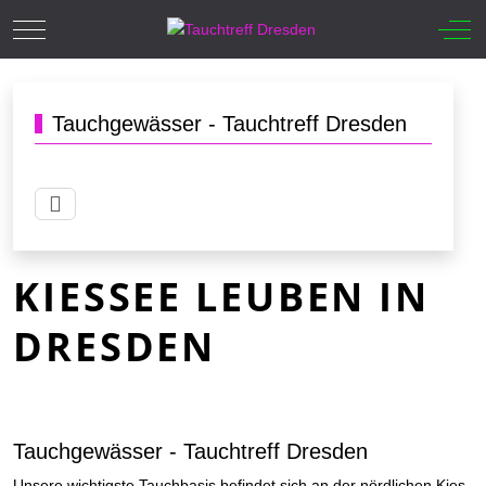
Mobile Menu Toggle
Off-
Tauchgewässer - Tauchtreff Dresden
KIESSEE LEUBEN IN
DRESDEN
Tauchgewässer - Tauchtreff Dresden
Unsere wichtigste Tauch­ba­sis befindet sich an der nördlichen Kies­