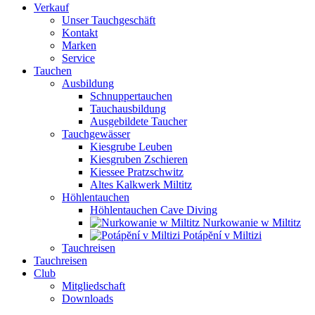
Verkauf
Unser Tauchgeschäft
Kontakt
Marken
Service
Tauchen
Ausbildung
Schnuppertauchen
Tauchausbildung
Ausgebildete Taucher
Tauchgewässer
Kiesgrube Leuben
Kiesgruben Zschieren
Kiessee Pratzschwitz
Altes Kalkwerk Miltitz
Höhlentauchen
Höhlentauchen Cave Diving
Nurkowanie w Miltitz
Potápĕní v Miltizi
Tauchreisen
Tauchreisen
Club
Mitgliedschaft
Downloads