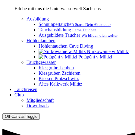
Erlebe mit uns die Unterwasserwelt Sachsens
Ausbildung
Schnuppertauchen
Starte Dein Abenteuer
Tauchausbildung
Lerne Tauchen
Ausgebildete Taucher
Wir bilden dich weiter
Höhlentauchen
Höhlentauchen Cave Diving
Nurkowanie w Miltitz
Potápĕní v Miltizi
Tauchgewässer
Kiesgrube Leuben
Kiesgruben Zschieren
Kiessee Pratzschwitz
Altes Kalkwerk Miltitz
Tauchreisen
Club
Mitgliedschaft
Downloads
Off-Canvas Toggle