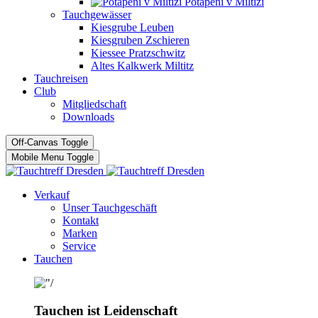
Potápĕní v Miltizi
Tauchgewässer
Kiesgrube Leuben
Kiesgruben Zschieren
Kiessee Pratzschwitz
Altes Kalkwerk Miltitz
Tauchreisen
Club
Mitgliedschaft
Downloads
Off-Canvas Toggle
Mobile Menu Toggle
Verkauf
Unser Tauchgeschäft
Kontakt
Marken
Service
Tauchen
Tauchen ist Leidenschaft