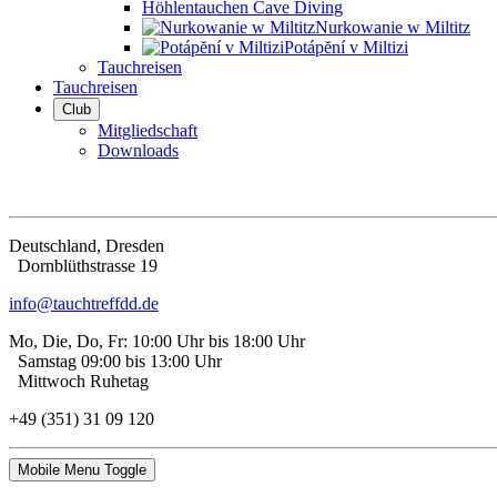
Höhlentauchen Cave Diving
Nurkowanie w Miltitz
Potápĕní v Miltizi
Tauchreisen
Tauchreisen
Club
Mitgliedschaft
Downloads
Deutschland, Dresden
Dorn­blüth­strasse 19
info@tauchtreffdd.de
Mo, Die, Do, Fr: 10:00 Uhr bis 18:00 Uhr
Samstag 09:00 bis 13:00 Uhr
Mittwoch Ruhetag
+49 (351) 31 09 120
Mobile Menu Toggle