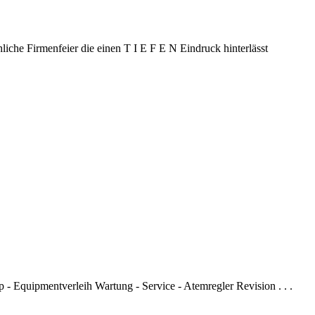
hliche Firmenfeier die einen T I E F E N Eindruck hinterlässt
- Equipmentverleih Wartung - Service - Atemregler Revision . . .