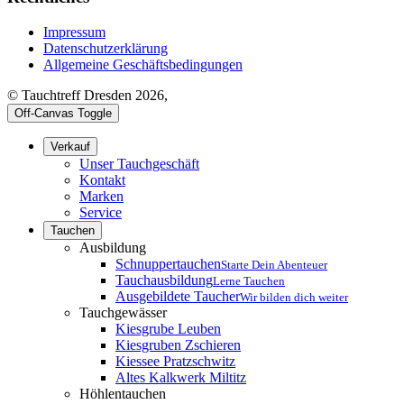
Impressum
Datenschutzerklärung
Allgemeine Geschäftsbedingungen
© Tauchtreff Dresden 2026,
Off-Canvas Toggle
Verkauf
Unser Tauchgeschäft
Kontakt
Marken
Service
Tauchen
Ausbildung
Schnuppertauchen
Starte Dein Abenteuer
Tauchausbildung
Lerne Tauchen
Ausgebildete Taucher
Wir bilden dich weiter
Tauchgewässer
Kiesgrube Leuben
Kiesgruben Zschieren
Kiessee Pratzschwitz
Altes Kalkwerk Miltitz
Höhlentauchen