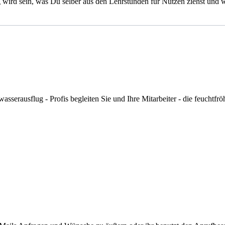
wird sein, was Du selber aus den Lehrstunden für Nutzen ziehst und wi
asserausflug - Profis begleiten Sie und Ihre Mitarbeiter - die feuchtfrö