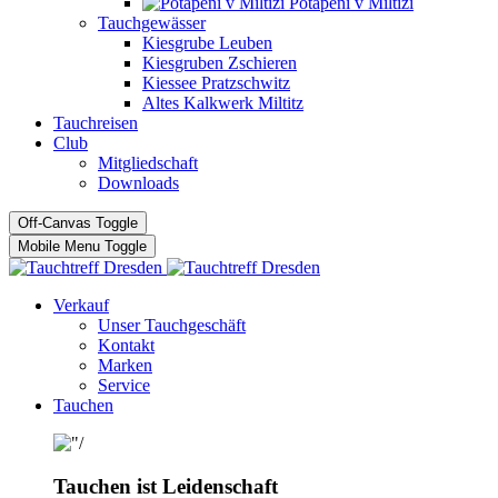
Potápĕní v Miltizi
Tauchgewässer
Kiesgrube Leuben
Kiesgruben Zschieren
Kiessee Pratzschwitz
Altes Kalkwerk Miltitz
Tauchreisen
Club
Mitgliedschaft
Downloads
Off-Canvas Toggle
Mobile Menu Toggle
Verkauf
Unser Tauchgeschäft
Kontakt
Marken
Service
Tauchen
Tauchen ist Leidenschaft