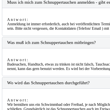
Muss ich mich zum Schnuppertauchen anmelden - gibt es
A n t w o r t :
Anmeldung ist immer erforderlich, auch bei veröffentlichten Ter
sein. Bitte nicht vergessen, die Kontaktdaten (Telefon/ Email ) mi
Was muß ich zum Schnuppertauchen mitbringen?
A n t w o r t :
Badesachen, Handtuch, etwas zu trinken ist nicht falsch, Tauchsac
nennt, kann das gern benutzt werden. Es wird bei der Vorbereitung
Wo wird das Schnuppertauchen durchgeführt?
A n t w o r t :
Wir bemühen uns ein Schwimmbad oder Freibad, je nach Möglichkei
schließen. Grundsätzlich ist das Schnuppertauchen auch im Freiwa