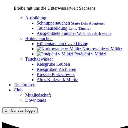
Erlebe mit uns die Unterwasserwelt Sachsens
Ausbildung
Schnuppertauchen
Starte Dein Abenteuer
Tauchausbildung
Lerne Tauchen
Ausgebildete Taucher
Wir bilden dich weiter
Höhlentauchen
Höhlentauchen Cave Diving
Nurkowanie w Miltitz
Potápĕní v Miltizi
Tauchgewässer
Kiesgrube Leuben
Kiesgruben Zschieren
Kiessee Pratzschwitz
Altes Kalkwerk Miltitz
Tauchreisen
Club
Mitgliedschaft
Downloads
Off-Canvas Toggle