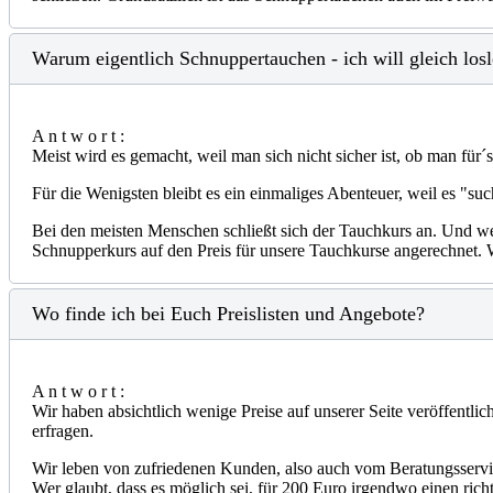
Warum eigentlich Schnuppertauchen - ich will gleich losl
A n t w o r t :
Meist wird es gemacht, weil man sich nicht sicher ist, ob man für´s
Für die Wenigsten bleibt es ein einmaliges Abenteuer, weil es "suc
Bei den meisten Menschen schließt sich der Tauchkurs an. Und wei
Schnupperkurs auf den Preis für unsere Tauchkurse angerechnet. 
Wo finde ich bei Euch Preislisten und Angebote?
A n t w o r t :
Wir haben absichtlich wenige Preise auf unserer Seite veröffentlich
erfragen.
Wir leben von zufriedenen Kunden, also auch vom Beratungsservice.
Wer glaubt, dass es möglich sei, für 200 Euro irgendwo einen richt