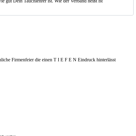
e gut Dein Tauchlehrer ist. Wie der Verband heißt ist
hliche Firmenfeier die einen T I E F E N Eindruck hinterlässt