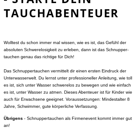
TAUCHABENTEUER
Woll­test du schon immer mal wis­sen, wie es ist, das Gefühl der
absoluten Schw­erelosigkeit zu erleben, dann ist das Schnup­per­
tauchen genau das richtige für Dich!
Das Schnup­per­tauchen ver­mit­telt dir einen ersten Ein­druck der
Unter­wasser­welt. Du lernst unter pro­fes­sioneller Anleitung, wie toll
es ist, sich unter Wasser schw­ere­los zu bewe­gen und wie ein­fach
es ist, unter Wasser zu atmen. Dieses Aben­teuer ist für Kinder wie
auch für Erwach­sene geeignet. Voraus­set­zun­gen: Min­destal­ter 8
Jahre, Schwim­mer, gute kör­per­liche Verfassung.
Übrigens
- Schnuppertauchen als Firmenevent kommt immer gut
an!