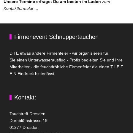
Unsere Ter­mine erfragst Du am besten im Laden
zum
Kontaktformular ...
Firmenevent Schnuppertauchen
D I E etwas andere Firmenfeier - wir organisieren für
Sie einen Unterwasserausflug - Profis begleiten Sie und Ihre
Mitarbeiter - die feuchtfröhliche Firmenfeier die einen T I E F
E N Eindruck hinterlässt
Kontakt:
Tauchtreff Dresden
Dorn­blüth­strasse 19
01277 Dres­den