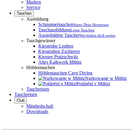
Marken
Service
Tauchen
Ausbildung
Schnuppertauchen
Starte Dein Abenteuer
Tauchausbildung
Lerne Tauchen
Ausgebildete Taucher
Wir bilden dich weiter
Tauchgewässer
Kiesgrube Leuben
Kiesgruben Zschieren
Kiessee Pratzschwitz
Altes Kalkwerk Miltitz
Höhlentauchen
Höhlentauchen Cave Diving
Nurkowanie w Miltitz
Potápĕní v Miltizi
Tauchreisen
Tauchreisen
Club
Mitgliedschaft
Downloads