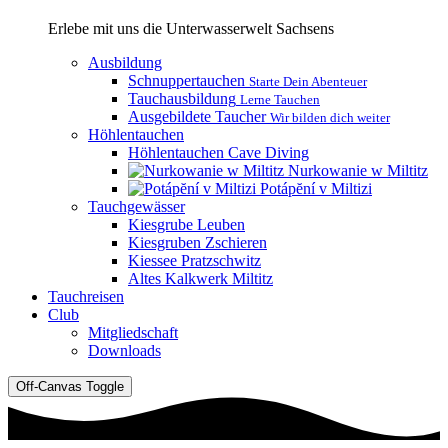
Erlebe mit uns die Unterwasserwelt Sachsens
Ausbildung
Schnuppertauchen
Starte Dein Abenteuer
Tauchausbildung
Lerne Tauchen
Ausgebildete Taucher
Wir bilden dich weiter
Höhlentauchen
Höhlentauchen Cave Diving
Nurkowanie w Miltitz
Potápĕní v Miltizi
Tauchgewässer
Kiesgrube Leuben
Kiesgruben Zschieren
Kiessee Pratzschwitz
Altes Kalkwerk Miltitz
Tauchreisen
Club
Mitgliedschaft
Downloads
Off-Canvas Toggle